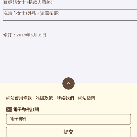
蔡嬋娟女士 (捐款人聯絡)
冼惠心女士(外務 - 資源拓展)
修訂：2019年5月31日
網站使用條款
私隱政策
聯絡我們
網站指南
電子郵件訂閱
提交